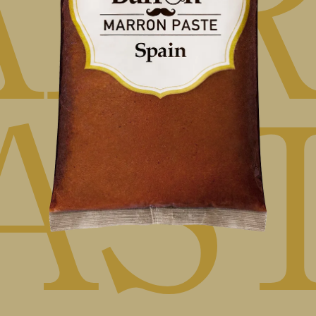
RR
AS